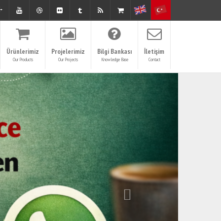
Ürünlerimiz
Projelerimiz
Bilgi Bankası
İletişim
Our Products
Our Projects
Knowledge Base
Contact