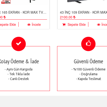
65 İNÇ 165 EKRAN - KOR MAX TV EKRAN KORUYUCU / EKRAN KORUMA CAMI
00
2100.00
epete Ekle
İncele
Sepete Ekle
İnc
Kolay Ödeme & İade
Güvenli Ödeme
- Aynı Gün Kargoda
- %100 Güvenli Ödeme
- Tek Tıkla İade
- Doğrulama
- Canlı Destek
- Kapıda Teslimat